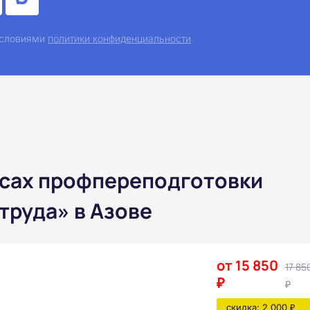
 условиями
политики конфиденциальности
рсах профпереподготовки
труда» в Азове
от 15 850
17 85
₽
₽
скидка: 2 000 ₽