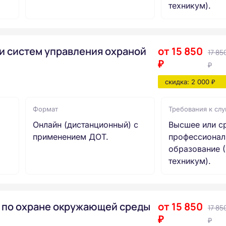
техникум).
и систем управления охраной
от 15 850
17 85
₽
₽
скидка: 2 000 ₽
Формат
Требования к сл
Онлайн (дистанционный) с
Высшее или с
применением ДОТ.
профессионал
образование (
техникум).
 по охране окружающей среды
от 15 850
17 85
₽
₽