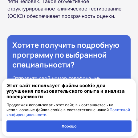
пяти человек. Такое объективное
структурированное клиническое тестирование
(ОСКЭ) обеспечивает прозрачность оценки.
Хотите получить подробную
программу по выбранной
специальности?
Отправьте свой номер телефона, мы
свяжемся с вами и вышлем утвержденный
Этот сайт использует файлы cookie для
улучшения пользовательского опыта и анализа
учебный план курса.
посещаемости
Продолжая использовать этот сайт, вы соглашаетесь на
использование файлов cookie в соответствии с нашей
Политикой
конфиденциальности
.
Хорошо
Главная
Регион
Поиск
Контакты
Компания