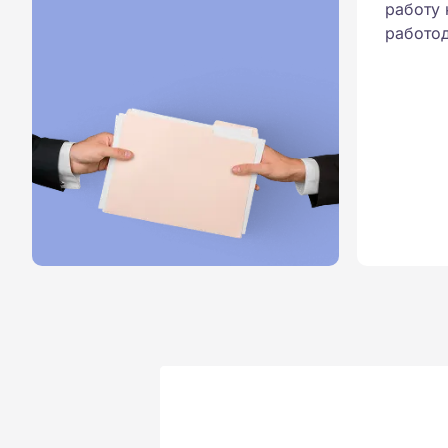
работу 
работод