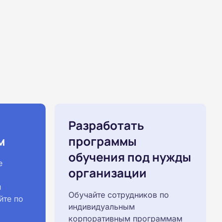
Разработать
м
программы
обучения под нужды
е
организации
й
Обучайте сотрудников по
йте по
индивидуальным
корпоративным программам