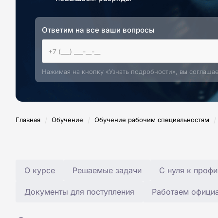
Ответим на все ваши вопросы
Нажимая на кнопку «Узнать подробности», вы соглаша
/
/
/
Главная
Обучение
Обучение рабочим специальностям
О курсе
Решаемые задачи
С нуля к профи
Документы для поступления
Работаем офици