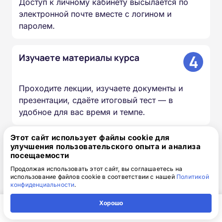
Доступ к личному кабинету высылается по
электронной почте вместе с логином и
паролем.
4
Изучаете материалы курса
Проходите лекции, изучаете документы и
презентации, сдаёте итоговый тест — в
удобное для вас время и темпе.
Этот сайт использует файлы cookie для
5
Мы вносим сведения в ФИС
улучшения пользовательского опыта и анализа
ФРДО
посещаемости
Продолжая использовать этот сайт, вы соглашаетесь на
использование файлов cookie в соответствии с нашей
Политикой
Информация о выданных удостоверениях и
конфиденциальности
.
дипломах передаётся в федеральный реестр в
Хорошо
течение 20–60 дней.
Главная
Регион
Поиск
Контакты
Компания