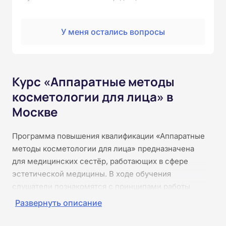
У меня остались вопросы
Курс «Аппаратные методы
косметологии для лица» в
Москве
Программа повышения квалификации «Аппаратные
методы косметологии для лица» предназначена
для медицинских сестёр, работающих в сфере
эстетической медицины. В ходе обучения
слушатели познакомятся с принципами работы
современных косметологических аппаратов,
Развернуть описание
изучат механизмы воздействия ультразвука,
микротоков, электротермии, светотерапии и