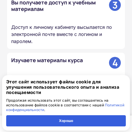
3
Вы получаете доступ к учебным
материалам
Доступ к личному кабинету высылается по
электронной почте вместе с логином и
паролем.
4
Изучаете материалы курса
Проходите лекции, изучаете документы и
Этот сайт использует файлы cookie для
презентации, сдаёте итоговый тест — в
улучшения пользовательского опыта и анализа
удобное для вас время и темпе.
посещаемости
Продолжая использовать этот сайт, вы соглашаетесь на
использование файлов cookie в соответствии с нашей
Политикой
5
конфиденциальности
.
Мы вносим сведения в ФИС
ФРДО
Хорошо
Главная
Регион
Поиск
Контакты
Компания