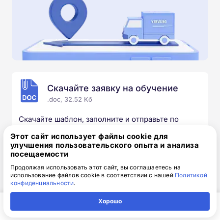
Скачайте заявку на обучение
.doc, 32.52 Кб
Скачайте шаблон, заполните и отправьте по
электронной почте
info@1-academy.ru
.
Этот сайт использует файлы cookie для
Обязательно укажите контактный номер телефон.
улучшения пользовательского опыта и анализа
Наш специалист свяжется с вами и утонит все
посещаемости
детали.
Продолжая использовать этот сайт, вы соглашаетесь на
использование файлов cookie в соответствии с нашей
Политикой
конфиденциальности
.
Хорошо
Выбирайте курс под свои цели
Главная
Регион
Поиск
Контакты
Компания