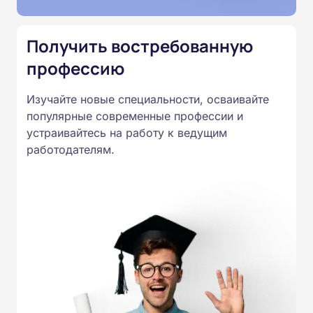
специальностям, утвержденным
Приказом Минпросвещения
Получить востребованную
России от 14.07.2023 N 534 в
профессию
соответствии с Федеральными
государственными
Изучайте новые специальности, осваивайте
образовательными стандартами
популярные современные профессии и
профессионального образования.
устраивайтесь на работу к ведущим
Удостоверения и дипломы о
работодателям.
прохождении обучения
принимаются работодателями по
всей России.