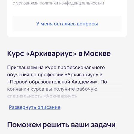
с условиями политики конфиденциальностии
У меня остались вопросы
Курс «Архивариус» в Москве
Приглашаем на курс профессионального
обучения по профессии «Архивариус» в
«Первой образовательной Академии». По
кончании курса вы получите рабочую
специальность «Архивариус»
соответствующего разряда.
Развернуть описание
Пройти обучение и получить удостоверение
Поможем решить ваши задачи
можно на базе неполного и полного среднего
образования (9 или 11 классов).