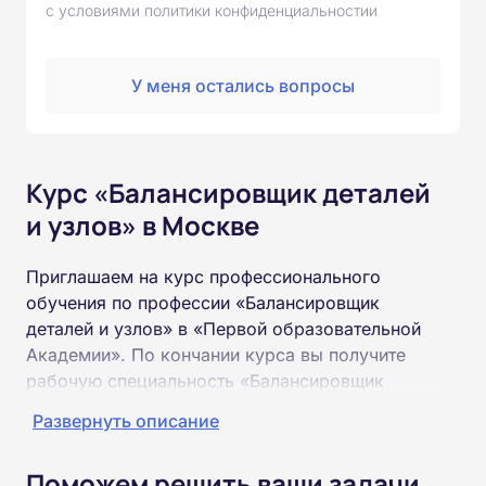
с условиями политики конфиденциальностии
У меня остались вопросы
Курс «Балансировщик деталей
и узлов» в Москве
Приглашаем на курс профессионального
обучения по профессии «Балансировщик
деталей и узлов» в «Первой образовательной
Академии». По кончании курса вы получите
рабочую специальность «Балансировщик
деталей и узлов» соответствующего разряда.
Развернуть описание
Пройти обучение и получить удостоверение
Поможем решить ваши задачи
можно на базе неполного и полного среднего