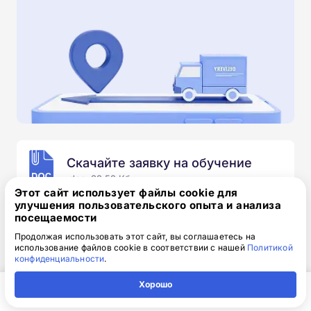
Скачайте заявку на обучение
.doc, 32.52 Кб
Этот сайт использует файлы cookie для
улучшения пользовательского опыта и анализа
Скачайте шаблон, заполните и отправьте по
посещаемости
электронной почте
info@1-academy.ru
.
Обязательно укажите контактный номер телефон.
Продолжая использовать этот сайт, вы соглашаетесь на
использование файлов cookie в соответствии с нашей
Политикой
Наш специалист свяжется с вами и утонит все
конфиденциальности
.
детали.
Хорошо
Главная
Регион
Поиск
Контакты
Компания