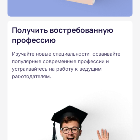
Подготовка ведется по всем
специальностям, утвержденным
Приказом Минпросвещения
Получить востребованную
России от 14.07.2023 N 534 в
профессию
соответствии с Федеральными
государственными
Изучайте новые специальности, осваивайте
образовательными стандартами
популярные современные профессии и
профессионального образования.
устраивайтесь на работу к ведущим
Удостоверения и дипломы о
работодателям.
прохождении обучения
принимаются работодателями по
всей России.