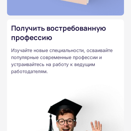
Подготовка ведется по всем
специальностям, утвержденным
Приказом Минпросвещения
Получить востребованную
России от 14.07.2023 N 534 в
профессию
соответствии с Федеральными
государственными
Изучайте новые специальности, осваивайте
образовательными стандартами
популярные современные профессии и
профессионального образования.
устраивайтесь на работу к ведущим
Удостоверения и дипломы о
работодателям.
прохождении обучения
принимаются работодателями по
всей России.