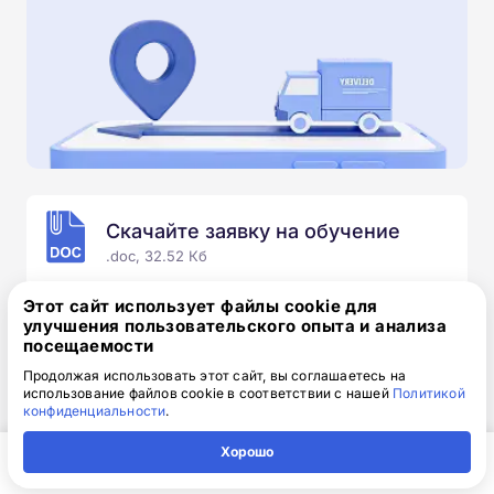
Скачайте заявку на обучение
.doc, 32.52 Кб
Скачайте шаблон, заполните и отправьте по
Этот сайт использует файлы cookie для
электронной почте
info@1-academy.ru
.
улучшения пользовательского опыта и анализа
посещаемости
Обязательно укажите контактный номер телефон.
Наш специалист свяжется с вами и утонит все
Продолжая использовать этот сайт, вы соглашаетесь на
использование файлов cookie в соответствии с нашей
Политикой
детали.
конфиденциальности
.
Хорошо
Главная
Регион
Поиск
Контакты
Компания