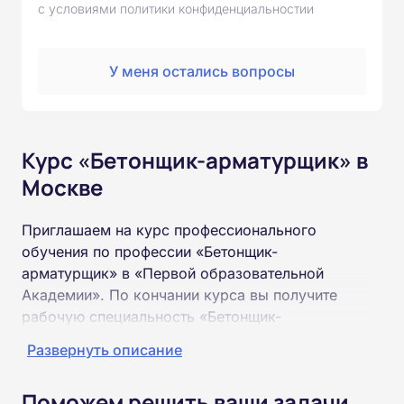
с условиями политики конфиденциальностии
У меня остались вопросы
Курс «Бетонщик-арматурщик» в
Москве
Приглашаем на курс профессионального
обучения по профессии «Бетонщик-
арматурщик» в «Первой образовательной
Академии». По кончании курса вы получите
рабочую специальность «Бетонщик-
арматурщик» соответствующего разряда.
Развернуть описание
Пройти обучение и получить удостоверение
Поможем решить ваши задачи
можно на базе неполного и полного среднего