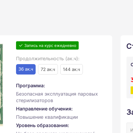
С
Запись на курс ежедневно
Продолжительность (ак.ч):
36 ак.ч
72 ак.ч
144 ак.ч
Программа:
Безопасная эксплуатация паровых
стерилизаторов
Направление обучения:
З
Повышение квалификации
Уровень образования: