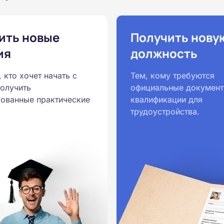
ить новые
Получить нову
ия
должность
, кто хочет начать с
Тем, кому требуются
получить
официальные документ
ованные практические
квалификации для
трудоустройства.