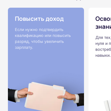
Повысить доход
Осво
знан
Если нужно подтвердить
квалификацию или повысить
Для тех
разряд, чтобы увеличить
нуля и 
зарплату.
востреб
навыки.