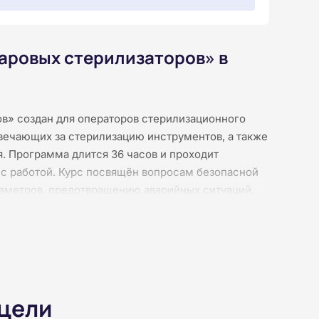
аровых стерилизаторов» в
ов» создан для операторов стерилизационного
твечающих за стерилизацию инструментов, а также
я. Программа длится 36 часов и проходит
 с работой. Курс посвящён вопросам безопасной
аметров, предотвращению аварийных ситуаций,
авил. Слушатели освоят методы оценки
анять неисправности, а также проводить
дит без практических занятий: все материалы
з видеоконференций, поэтому вы можете учиться в
отрены тесты, а итоговая аттестация проводится
 о повышении квалификации.
 цели