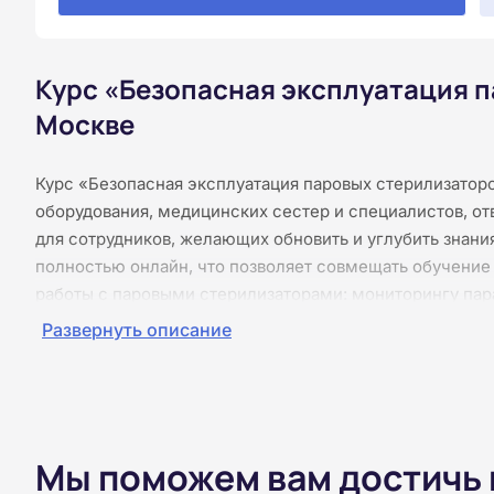
Курс «Безопасная эксплуатация п
Москве
Курс «Безопасная эксплуатация паровых стерилизатор
оборудования, медицинских сестер и специалистов, о
для сотрудников, желающих обновить и углубить знани
полностью онлайн, что позволяет совмещать обучение
работы с паровыми стерилизаторами: мониторингу пар
соблюдению требований охраны труда и санитарных пр
Развернуть описание
эффективности стерилизации, научатся выявлять и устр
регулярное техническое обслуживание. Обучение прохо
представлены в текстовом виде, без видеолекций и бе
удобное для вас время. После каждого модуля предусм
онлайн. По завершении курса выдаётся удостоверение
Мы поможем вам достичь