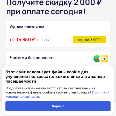
Получите скидку 2 000 ₽
при оплате сегодня!
Одним платежом
от 15 850 ₽
17 850 ₽
скидка: 2 000 ₽
Частями без переплат
от 1 320₽
/месяц
Этот сайт использует файлы cookie для
улучшения пользовательского опыта и анализа
Узнать подробнее
посещаемости
После прохождения курса вы получите:
Продолжая использовать этот сайт, вы соглашаетесь на
использование файлов cookie в соответствии с нашей
Политикой
конфиденциальности
.
Полный комплект официальных
документов
Хорошо
Главная
Регион
Поиск
Контакты
Компания