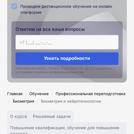
Проводим дистанционное обучение на онлайн
платформе
Ответим на все ваши вопросы
Узнать подробности
Нажимая на кнопку «Узнать подробности», вы соглашаетесь с
условиями политики конфиденциальностии
/
/
Главная
Обучение
Профессиональная переподготовка
/
/
Биометрия
Биометрия и нейротехнологии
О курсе
Решаемые задачи
Повышение квалификации, обучение для повышения
разряда