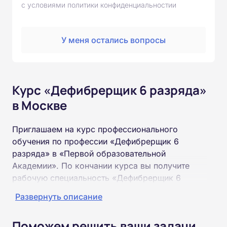
с условиями политики конфиденциальностии
У меня остались вопросы
Курс «Дефибрерщик 6 разряда»
в Москве
Приглашаем на курс профессионального
обучения по профессии «Дефибрерщик 6
разряда» в «Первой образовательной
Академии». По кончании курса вы получите
рабочую специальность «Дефибрерщик 6
разряда» соответствующего разряда.
Развернуть описание
Пройти обучение и получить удостоверение
Поможем решить ваши задачи
можно на базе неполного и полного среднего