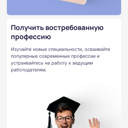
Подготовка ведется по всем
специальностям, утвержденным
Приказом Минпросвещения
Получить востребованную
России от 14.07.2023 N 534 в
профессию
соответствии с Федеральными
государственными
Изучайте новые специальности, осваивайте
образовательными стандартами
популярные современные профессии и
профессионального образования.
устраивайтесь на работу к ведущим
Удостоверения и дипломы о
работодателям.
прохождении обучения
принимаются работодателями по
всей России.