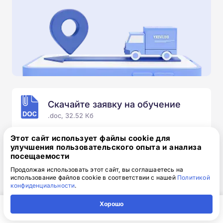
Скачайте заявку на обучение
.doc, 32.52 Кб
Скачайте шаблон, заполните и отправьте по
Этот сайт использует файлы cookie для
электронной почте
info@1-academy.ru
.
улучшения пользовательского опыта и анализа
посещаемости
Обязательно укажите контактный номер телефон.
Наш специалист свяжется с вами и утонит все
Продолжая использовать этот сайт, вы соглашаетесь на
использование файлов cookie в соответствии с нашей
Политикой
детали.
конфиденциальности
.
Хорошо
Главная
Регион
Поиск
Контакты
Компания