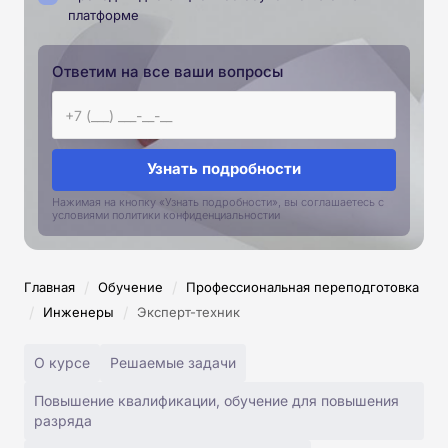
платформе
Ответим на все ваши вопросы
Узнать подробности
Нажимая на кнопку «Узнать подробности», вы соглашаетесь с
условиями политики конфиденциальностии
/
/
Главная
Обучение
Профессиональная переподготовка
/
/
Инженеры
Эксперт-техник
О курсе
Решаемые задачи
Повышение квалификации, обучение для повышения
разряда