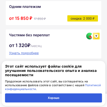
Одним платежом
от 15 850 ₽
17 850 ₽
скидка: 2 000 ₽
Частями без переплат
от 1 320₽
/месяц
Узнать подробнее
После прохождения курса вы получите:
Этот сайт использует файлы cookie для
улучшения пользовательского опыта и анализа
Полный комплект официальных
посещаемости
документов
Продолжая использовать этот сайт, вы соглашаетесь на
использование файлов cookie в соответствии с нашей
Политикой
конфиденциальности
.
Доступ к онлайн-платформе Академии
Хорошо
Учебно-методические материалы
Главная
Регион
Поиск
Контакты
Компания