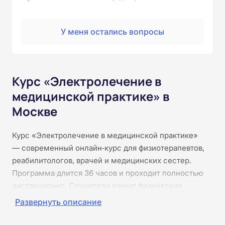
У меня остались вопросы
Курс «Электролечение в
медицинской практике» в
Москве
Курс «Электролечение в медицинской практике»
— современный онлайн‑курс для физиотерапевтов,
реабилитологов, врачей и медицинских сестер.
Программа длится 36 часов и проходит полностью
дистанционно. Слушатели изучат физические
основы лечебных токов, виды электротерапии
Развернуть описание
(дарсонвализация, электрофорез,
диадинамотерапия, амплипульстерапия и др.),