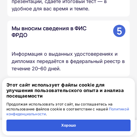
презентации, сдаёте итоговый тест — в
удобное для вас время и темпе.
5
Мы вносим сведения в ФИС
ФРДО
Информация о выданных удостоверениях и
дипломах передаётся в федеральный реестр в
течение 20–60 дней.
Этот сайт использует файлы cookie для
6
Вы получаете оригиналы
улучшения пользовательского опыта и анализа
документов
посещаемости
Продолжая использовать этот сайт, вы соглашаетесь на
использование файлов cookie в соответствии с нашей
Политикой
Скан-копии направляем на почту в день
конфиденциальности
.
окончания курса, оригиналы доставляем
Хорошо
Почтой России бесплатно.
Главная
Регион
Поиск
Контакты
Компания