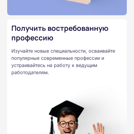
Подготовка ведется по всем
специальностям, утвержденным
Приказом Минпросвещения
Получить востребованную
России от 14.07.2023 N 534 в
профессию
соответствии с Федеральными
государственными
Изучайте новые специальности, осваивайте
образовательными стандартами
популярные современные профессии и
профессионального образования.
устраивайтесь на работу к ведущим
Удостоверения и дипломы о
работодателям.
прохождении обучения
принимаются работодателями по
всей России.