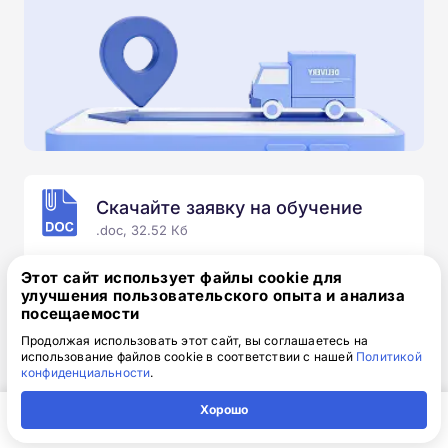
Скачайте заявку на обучение
.doc, 32.52 Кб
Скачайте шаблон, заполните и отправьте по
Этот сайт использует файлы cookie для
электронной почте
info@1-academy.ru
.
улучшения пользовательского опыта и анализа
посещаемости
Обязательно укажите контактный номер телефон.
Наш специалист свяжется с вами и утонит все
Продолжая использовать этот сайт, вы соглашаетесь на
использование файлов cookie в соответствии с нашей
Политикой
детали.
конфиденциальности
.
Хорошо
Главная
Регион
Поиск
Контакты
Компания