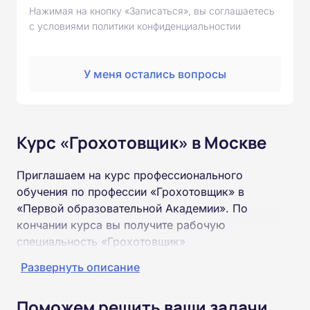
Нажимая на кнопку «Записаться», вы соглашаетесь
с условиями политики конфиденциальностии
У меня остались вопросы
Курс «Грохотовщик» в Москве
Приглашаем на курс профессионального
обучения по профессии «Грохотовщик» в
«Первой образовательной Академии». По
кончании курса вы получите рабочую
специальность «Грохотовщик»
соответствующего разряда.
Развернуть описание
Пройти обучение и получить удостоверение
Поможем решить ваши задачи
можно на базе неполного и полного среднего