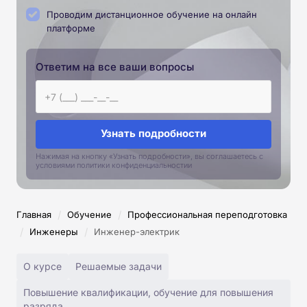
Проводим дистанционное обучение на онлайн
платформе
Ответим на все ваши вопросы
Узнать подробности
Нажимая на кнопку «Узнать подробности», вы соглашаетесь с
условиями политики конфиденциальностии
/
/
Главная
Обучение
Профессиональная переподготовка
/
/
Инженеры
Инженер-электрик
О курсе
Решаемые задачи
Повышение квалификации, обучение для повышения
разряда