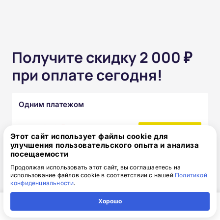
Получите скидку 2 000 ₽
при оплате сегодня!
Одним платежом
от 15 850 ₽
17 850 ₽
скидка: 2 000 ₽
Этот сайт использует файлы cookie для
улучшения пользовательского опыта и анализа
посещаемости
Частями без переплат
Продолжая использовать этот сайт, вы соглашаетесь на
использование файлов cookie в соответствии с нашей
Политикой
от 1 320₽
конфиденциальности
.
/месяц
Узнать подробнее
Хорошо
Главная
Регион
Поиск
Контакты
Компания