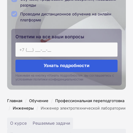
разряды
Проводим дистанционное обучение на онлайн
платформе
Ответим на все ваши вопросы
Узнать подробности
Нажимая на кнопку «Узнать подробности», вы соглашаетесь с
условиями политики конфиденциальностии
/
/
Главная
Обучение
Профессиональная переподготовка
/
/
Инженеры
Инженер электротехнической лаборатории
О курсе
Решаемые задачи