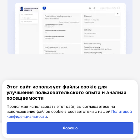
Этот сайт использует файлы cookie для
Получите скидку 2 000 ₽
улучшения пользовательского опыта и анализа
посещаемости
при оплате сегодня!
Продолжая использовать этот сайт, вы соглашаетесь на
использование файлов cookie в соответствии с нашей
Политикой
конфиденциальности
.
Одним платежом
Хорошо
от 15 850 ₽
17 850 ₽
скидка: 2 000 ₽
Главная
Регион
Поиск
Контакты
Компания