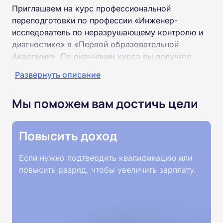
Приглашаем на курс профессиональной
переподготовки по профессии «Инженер-
исследователь по неразрушающему контролю и
диагностике» в «Первой образовательной
Академии». По окончании курса вы получите
специальность «Инженер-исследователь по
Развернуть описание
неразрушающему контролю и диагностике»
соответствующего разряда.
Мы поможем вам достичь цели
Пройти обучение и получить диплом можно на
базе высшего или среднего профессионального
Повысить доход
образования (ВУЗ, колледж, техникум).
Если нужно подтвердить квалификацию или
Обучение проводится дистанционно на
повысить разряд, чтобы увеличить зарплату.
собственной интернет-платформе Академии.
Пройти курсы можно из любой точки России.
Документы об окончании курса и «корочки» о