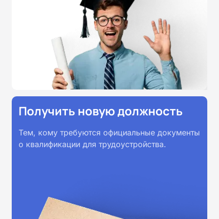
профессионального образования.
Удостоверения и дипломы о
прохождении обучения
принимаются работодателями по
всей России.
Получить новую должность
Тем, кому требуются официальные документы
о квалификации для трудоустройства.