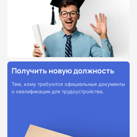
образовательными стандартами
профессионального образования.
Удостоверения и дипломы о
прохождении обучения
принимаются работодателями по
всей России.
Получить новую должность
Тем, кому требуются официальные документы
о квалификации для трудоустройства.