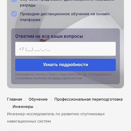
разряды
Проводим дистанционное обучение на онлайн
платформе
Ответим на все ваши вопросы
Узнать подробности
Нажимая на кнопку «Узнать подробности», вы соглашаетесь с
условиями политики конфиденциальностии
/
/
Главная
Обучение
Профессиональная переподготовка
/
/
Инженеры
Инженер-исследователь по развитию спутниковых
навигационных систем