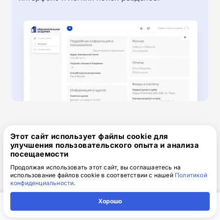
Этот сайт использует файлы cookie для
улучшения пользовательского опыта и анализа
Получите скидку 2 000 ₽
посещаемости
Продолжая использовать этот сайт, вы соглашаетесь на
при оплате сегодня!
использование файлов cookie в соответствии с нашей
Политикой
конфиденциальности
.
Хорошо
Одним платежом
Главная
Регион
Поиск
Контакты
Компания