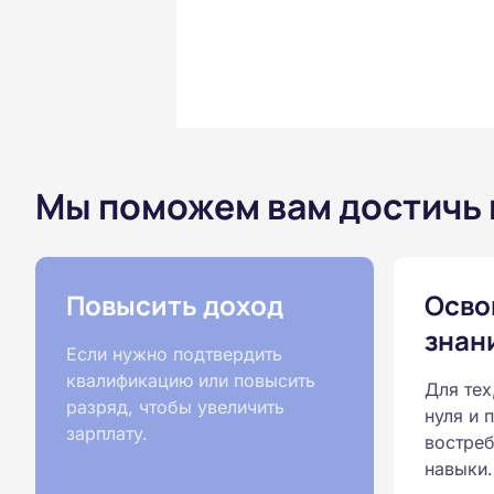
Мы поможем вам достичь
Повысить доход
Осво
знан
Если нужно подтвердить
квалификацию или повысить
Для тех
разряд, чтобы увеличить
нуля и 
зарплату.
востреб
навыки.