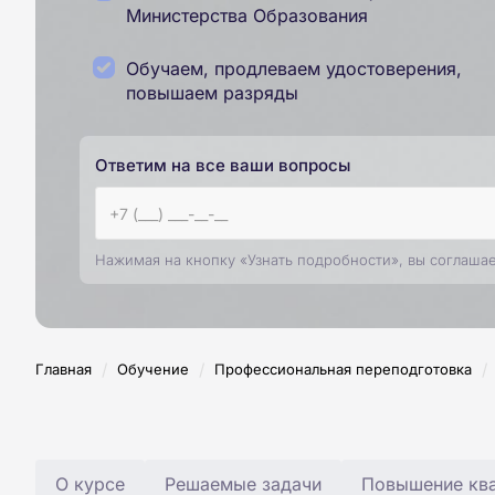
Министерства Образования
Обучаем, продлеваем удостоверения,
повышаем разряды
Ответим на все ваши вопросы
Нажимая на кнопку «Узнать подробности», вы соглаша
/
/
/
Главная
Обучение
Профессиональная переподготовка
О курсе
Решаемые задачи
Повышение ква