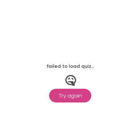
ылается на электронную почту в день
законодательству, подтверждены
одготовка ведется по всем
ом Минпросвещения России от
ральными государственными
ионального образования.
и обучения принимаются