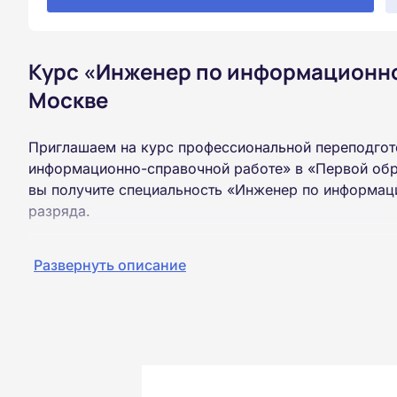
Курс «Инженер по информационно
Москве
Приглашаем на курс профессиональной переподгот
информационно-справочной работе» в «Первой обр
вы получите специальность «Инженер по информац
разряда.
Пройти обучение и получить диплом можно на базе
Развернуть описание
образования (ВУЗ, колледж, техникум).
Обучение проводится дистанционно на собственной
можно из любой точки России.
Документы об окончании курса и «корочки» о пол