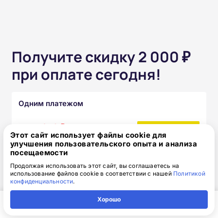
Получите скидку 2 000 ₽
при оплате сегодня!
Одним платежом
от 15 850 ₽
17 850 ₽
скидка: 2 000 ₽
Этот сайт использует файлы cookie для
улучшения пользовательского опыта и анализа
посещаемости
Частями без переплат
Продолжая использовать этот сайт, вы соглашаетесь на
использование файлов cookie в соответствии с нашей
Политикой
от 1 320₽
конфиденциальности
.
/месяц
Узнать подробнее
Хорошо
Главная
Регион
Поиск
Контакты
Компания