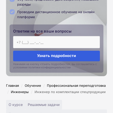
разряды
Проводим дистанционное обучение на онлайн
платформе
Ответим на все ваши вопросы
Узнать подробности
Нажимая на кнопку «Узнать подробности», вы соглашаетесь с
условиями политики конфиденциальностии
/
/
Главная
Обучение
Профессиональная переподготовка
/
/
Инженеры
Инженер по комплектации спецпродукции
О курсе
Решаемые задачи