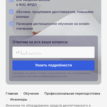
в ФИС ФРДО
Обучаем, продлеваем удостоверения, повышаем
разряды
Проводим дистанционное обучение на онлайн
платформе
Ответим на все ваши вопросы
Узнать подробности
Нажимая на кнопку «Узнать подробности», вы соглашаетесь с
условиями политики конфиденциальностии
/
/
Главная
Обучение
Профессиональная переподготовка
/
/
Инженеры
Инженер по оборудованию средств диспетчерского и