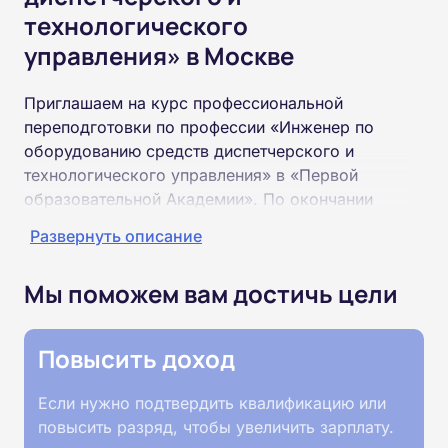
технологического
управления» в Москве
Приглашаем на курс профессиональной
переподготовки по профессии «Инженер по
оборудованию средств диспетчерского и
технологического управления» в «Первой
образовательной Академии». По окончании
курса вы получите специальность «Инженер по
Развернуть описание
оборудованию средств диспетчерского и
технологического управления»
Мы поможем вам достичь цели
соответствующего разряда.
Пройти обучение и получить диплом можно на
Повысить доход
базе высшего или среднего профессионального
образования (ВУЗ, колледж, техникум).
Если нужно подтвердить квалификацию или
повысить разряд, чтобы увеличить зарплату.
Обучение проводится дистанционно на