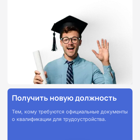
России от 14.07.2023 N 534 в
соответствии с Федеральными
государственными
образовательными стандартами
профессионального образования.
Удостоверения и дипломы о
прохождении обучения
принимаются работодателями по
всей России.
Получить новую должность
Тем, кому требуются официальные документы
о квалификации для трудоустройства.