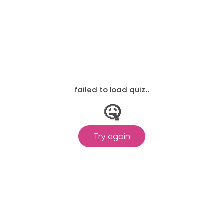
законодательству, подтверждены
одготовка ведется по всем
ом Минпросвещения России от
ральными государственными
ионального образования.
и обучения принимаются