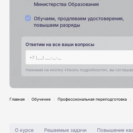
Министерства Образования
Обучаем, продлеваем удостоверения,
повышаем разряды
Ответим на все ваши вопросы
Нажимая на кнопку «Узнать подробности», вы соглаша
/
/
/
Главная
Обучение
Профессиональная переподготовка
О курсе
Решаемые задачи
Повышение ква