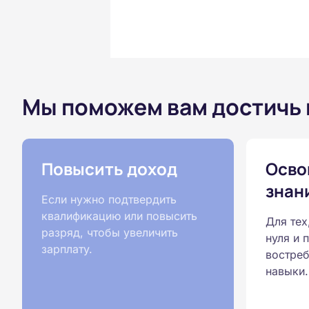
Мы поможем вам достичь
Повысить доход
Осво
знан
Если нужно подтвердить
квалификацию или повысить
Для тех
разряд, чтобы увеличить
нуля и 
зарплату.
востреб
навыки.