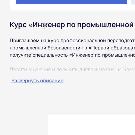
Курс «Инженер по промышленной 
Приглашаем на курс профессиональной переподгот
промышленной безопасности» в «Первой образоват
получите специальность «Инженер по промышленно
Пройти обучение и получить диплом можно на базе
образования (ВУЗ, колледж, техникум).
Развернуть описание
Обучение проводится дистанционно на собственной
можно из любой точки России.
Документы об окончании курса и «корочки» о пол
Почтой России. При необходимости скан-копия выс
окончания курса обучения.