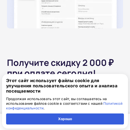
Получите скидку 2 000 ₽
при оплате сегодня!
Этот сайт использует файлы cookie для
улучшения пользовательского опыта и анализа
Одним платежом
посещаемости
Продолжая использовать этот сайт, вы соглашаетесь на
от 15 850 ₽
использование файлов cookie в соответствии с нашей
Политикой
17 850 ₽
скидка: 2 000 ₽
конфиденциальности
.
Хорошо
Частями без переплат
Главная
Регион
Поиск
Контакты
Компания