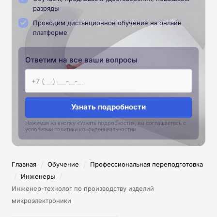
разряды
Проводим дистанционное обучение на онлайн
платформе
Ответим на все ваши вопросы
Узнать подробности
Нажимая на кнопку «Узнать подробности», вы соглашаетесь с
условиями политики конфиденциальностии
/
/
Главная
Обучение
Профессиональная переподготовка
/
/
Инженеры
Инженер-технолог по производству изделий
микроэлектроники