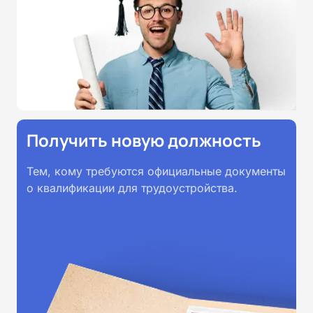
профессионального образования.
Удостоверения и дипломы о
прохождении обучения
принимаются работодателями по
всей России.
Получить новую должность
Тем, кому требуются официальные документы
о квалификации для трудоустройства.