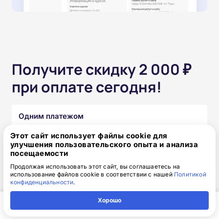
Получите скидку 2 000 ₽
при оплате сегодня!
Одним платежом
Этот сайт использует файлы cookie для
от 15 850 ₽
17 850 ₽
скидка: 2 000 ₽
улучшения пользовательского опыта и анализа
посещаемости
Продолжая использовать этот сайт, вы соглашаетесь на
Частями без переплат
использование файлов cookie в соответствии с нашей
Политикой
конфиденциальности
.
от 1 320₽
/месяц
Хорошо
Узнать подробнее
Главная
Регион
Поиск
Контакты
Компания