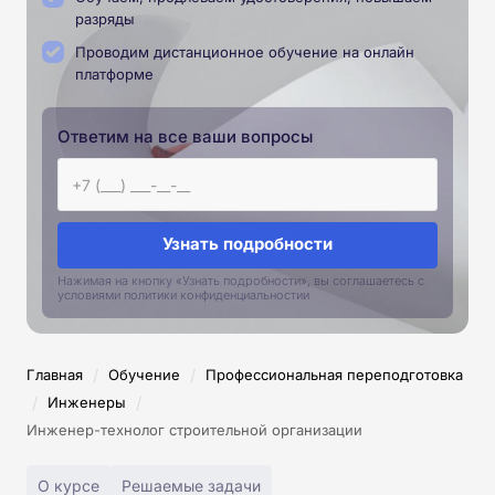
разряды
Проводим дистанционное обучение на онлайн
платформе
Ответим на все ваши вопросы
Узнать подробности
Нажимая на кнопку «Узнать подробности», вы соглашаетесь с
условиями политики конфиденциальностии
/
/
Главная
Обучение
Профессиональная переподготовка
/
/
Инженеры
Инженер-технолог строительной организации
О курсе
Решаемые задачи