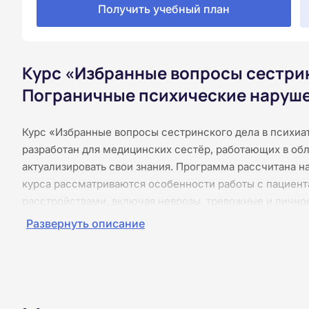
Получить учебный план
Курс «Избранные вопросы сестрин
Пограничные психические наруше
Курс «Избранные вопросы сестринского дела в психи
разработан для медицинских сестёр, работающих в об
актуализировать свои знания. Программа рассчитана на
курса рассматриваются особенности работы с пацие
расстройствами, включая неврозы, тревожные и лично
теоретические основы, принципы сестринского ухода,
Развернуть описание
окружением. Обучение проходит без практических зан
виде, без видеолекций и без видеоконференций, что по
раздела предусмотрены тесты, а итоговая аттестация 
выдаётся удостоверение о повышении квалификации.