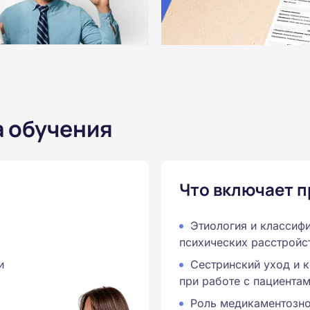
а обучения
Что включает 
Этиология и классиф
психических расстройс
и
Сестринский уход и 
при работе с пациента
Роль медикаментозно