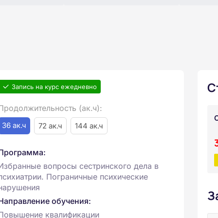
С
Запись на курс ежедневно
Продолжительность (ак.ч):
36 ак.ч
72 ак.ч
144 ак.ч
Программа:
Избранные вопросы сестринского дела в
психиатрии. Пограничные психические
нарушения
З
Направление обучения:
Повышение квалификации