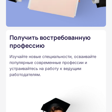
соответствуют законодательству,
подтверждены лицензией
Министерства образования.
Подготовка ведется по всем
специальностям, утвержденным
Получить востребованную
Приказом Минпросвещения
России от 14.07.2023 N 534 в
профессию
соответствии с Федеральными
Изучайте новые специальности, осваивайте
государственными
популярные современные профессии и
образовательными стандартами
устраивайтесь на работу к ведущим
профессионального образования.
работодателям.
Удостоверения и дипломы о
прохождении обучения
принимаются работодателями по
всей России.