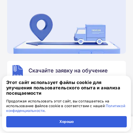
Скачайте заявку на обучение
.doc, 32.52 Кб
Этот сайт использует файлы cookie для
улучшения пользовательского опыта и анализа
Скачайте шаблон, заполните и отправьте по
посещаемости
электронной почте
info@1-academy.ru
.
Продолжая использовать этот сайт, вы соглашаетесь на
Обязательно укажите контактный номер телефон.
использование файлов cookie в соответствии с нашей
Политикой
Наш специалист свяжется с вами и утонит все
конфиденциальности
.
детали.
Хорошо
Главная
Регион
Поиск
Контакты
Компания