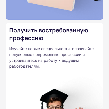
Министерства образования.
Подготовка ведется по всем
специальностям, утвержденным
Приказом Минпросвещения
Получить востребованную
России от 14.07.2023 N 534 в
профессию
соответствии с Федеральными
государственными
Изучайте новые специальности, осваивайте
образовательными стандартами
популярные современные профессии и
профессионального образования.
устраивайтесь на работу к ведущим
Удостоверения и дипломы о
работодателям.
прохождении обучения
принимаются работодателями по
всей России.