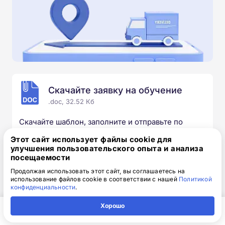
Скачайте заявку на обучение
.doc, 32.52 Кб
Скачайте шаблон, заполните и отправьте по
электронной почте
info@1-academy.ru
.
Этот сайт использует файлы cookie для
Обязательно укажите контактный номер телефон.
улучшения пользовательского опыта и анализа
Наш специалист свяжется с вами и утонит все
посещаемости
детали.
Продолжая использовать этот сайт, вы соглашаетесь на
использование файлов cookie в соответствии с нашей
Политикой
конфиденциальности
.
Хорошо
Выбирайте курс под свои цели
Главная
Регион
Поиск
Контакты
Компания