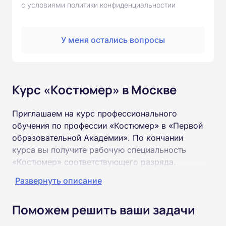
с условиями политики конфиденциальностии
У меня остались вопросы
Курс «Костюмер» в Москве
Приглашаем на курс профессионального
обучения по профессии «Костюмер» в «Первой
образовательной Академии». По кончании
курса вы получите рабочую специальность
«Костюмер» соответствующего разряда.
Развернуть описание
Пройти обучение и получить удостоверение
можно на базе неполного и полного среднего
Поможем решить ваши задачи
образования (9 или 11 классов).