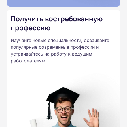
Приказом Минпросвещения
России от 14.07.2023 N 534 в
Получить востребованную
соответствии с Федеральными
профессию
государственными
образовательными стандартами
Изучайте новые специальности, осваивайте
профессионального образования.
популярные современные профессии и
Удостоверения и дипломы о
устраивайтесь на работу к ведущим
прохождении обучения
работодателям.
принимаются работодателями по
всей России.