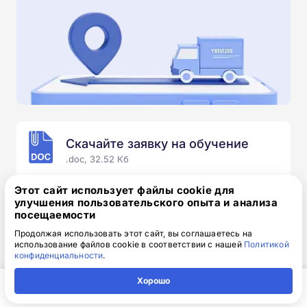
Скачайте заявку на обучение
.doc, 32.52 Кб
Скачайте шаблон, заполните и отправьте по
Этот сайт использует файлы cookie для
электронной почте
info@1-academy.ru
.
улучшения пользовательского опыта и анализа
посещаемости
Обязательно укажите контактный номер телефон.
Наш специалист свяжется с вами и утонит все
Продолжая использовать этот сайт, вы соглашаетесь на
использование файлов cookie в соответствии с нашей
Политикой
детали.
конфиденциальности
.
Хорошо
Главная
Регион
Поиск
Контакты
Компания