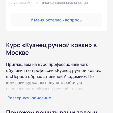
с условиями политики конфиденциальностии
У меня остались вопросы
Курс «Кузнец ручной ковки» в
Москве
Приглашаем на курс профессионального
обучения по профессии «Кузнец ручной ковки»
в «Первой образовательной Академии». По
кончании курса вы получите рабочую
специальность «Кузнец ручной ковки»
соответствующего разряда.
Развернуть описание
Пройти обучение и получить удостоверение
Поможем решить ваши задачи
можно на базе неполного и полного среднего