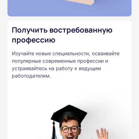
Подготовка ведется по всем
специальностям, утвержденным
Приказом Минпросвещения
Получить востребованную
России от 14.07.2023 N 534 в
профессию
соответствии с Федеральными
государственными
Изучайте новые специальности, осваивайте
образовательными стандартами
популярные современные профессии и
профессионального образования.
устраивайтесь на работу к ведущим
Удостоверения и дипломы о
работодателям.
прохождении обучения
принимаются работодателями по
всей России.