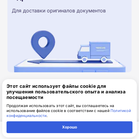
Для доставки оригиналов документов
Этот сайт использует файлы cookie для
Скачайте заявку на обучение
улучшения пользовательского опыта и анализа
.doc, 32.52 Кб
посещаемости
Продолжая использовать этот сайт, вы соглашаетесь на
Скачайте шаблон, заполните и отправьте по
использование файлов cookie в соответствии с нашей
Политикой
конфиденциальности
.
электронной почте
info@1-academy.ru
.
Обязательно укажите контактный номер телефон.
Хорошо
Наш специалист свяжется с вами и утонит все
Главная
Регион
Поиск
Контакты
Компания
детали.