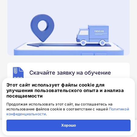
Скачайте заявку на обучение
.doc, 32.52 Кб
Этот сайт использует файлы cookie для
улучшения пользовательского опыта и анализа
Скачайте шаблон, заполните и отправьте по
посещаемости
электронной почте
info@1-academy.ru
.
Продолжая использовать этот сайт, вы соглашаетесь на
Обязательно укажите контактный номер телефон.
использование файлов cookie в соответствии с нашей
Политикой
Наш специалист свяжется с вами и утонит все
конфиденциальности
.
детали.
Хорошо
Главная
Регион
Поиск
Контакты
Компания