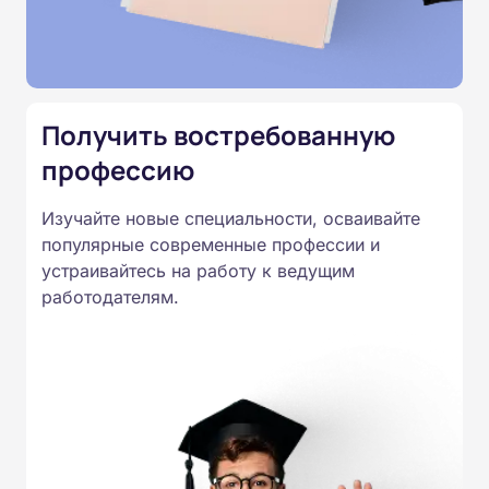
Министерства образования.
Подготовка ведется по всем
специальностям, утвержденным
Приказом Минпросвещения
Получить востребованную
России от 14.07.2023 N 534 в
профессию
соответствии с Федеральными
государственными
Изучайте новые специальности, осваивайте
образовательными стандартами
популярные современные профессии и
профессионального образования.
устраивайтесь на работу к ведущим
Удостоверения и дипломы о
работодателям.
прохождении обучения
принимаются работодателями по
всей России.