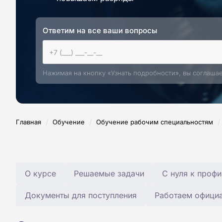
Ответим на все ваши вопросы
Нажимая на кнопку «Узнать подробности», вы соглаша
/
/
/
Главная
Обучение
Обучение рабочим специальностям
О курсе
Решаемые задачи
С нуля к профи
Документы для поступления
Работаем офици