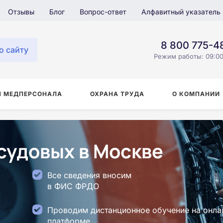
Отзывы
Блог
Вопрос-ответ
Алфавитный указатель
8 800 775-4
о сайту
Режим работы: 09:00
Я МЕДПЕРСОНАЛА
ОХРАНА ТРУДА
О КОМПАНИИ
судовых в Москве
Все сведения вносим
в ФИС ФРДО
Проводим дистанционное обучение на онла
платформе