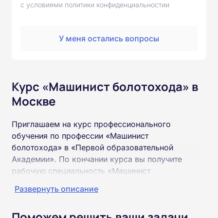
с условиями политики конфиденциальностии
У меня остались вопросы
Курс «Машинист болотохода» в
Москве
Приглашаем на курс профессионального
обучения по профессии «Машинист
болотохода» в «Первой образовательной
Академии». По кончании курса вы получите
рабочую специальность «Машинист
болотохода» соответствующего разряда.
Развернуть описание
Пройти обучение и получить удостоверение
Поможем решить ваши задачи
можно на базе неполного и полного среднего