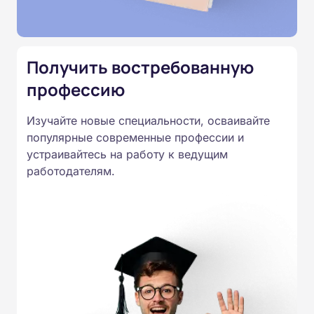
Подготовка ведется по всем
специальностям, утвержденным
Приказом Минпросвещения
Получить востребованную
России от 14.07.2023 N 534 в
профессию
соответствии с Федеральными
государственными
Изучайте новые специальности, осваивайте
образовательными стандартами
популярные современные профессии и
профессионального образования.
устраивайтесь на работу к ведущим
Удостоверения и дипломы о
работодателям.
прохождении обучения
принимаются работодателями по
всей России.