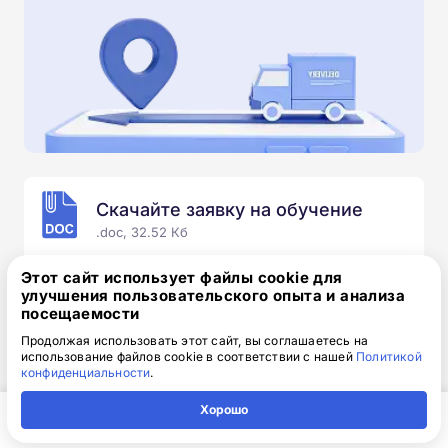
Скачайте заявку на обучение
.doc, 32.52 Кб
Скачайте шаблон, заполните и отправьте по
Этот сайт использует файлы cookie для
электронной почте
info@1-academy.ru
.
улучшения пользовательского опыта и анализа
посещаемости
Обязательно укажите контактный номер телефон.
Наш специалист свяжется с вами и утонит все
Продолжая использовать этот сайт, вы соглашаетесь на
использование файлов cookie в соответствии с нашей
Политикой
детали.
конфиденциальности
.
Хорошо
Главная
Регион
Поиск
Контакты
Компания