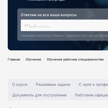
Ответим на все ваши вопросы
Нажимая на кнопку «Узнать подробности», вы соглаша
/
/
/
Главная
Обучение
Обучение рабочим специальностям
О курсе
Решаемые задачи
С нуля к профи
Документы для поступления
Работаем офици