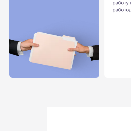
работу 
работод