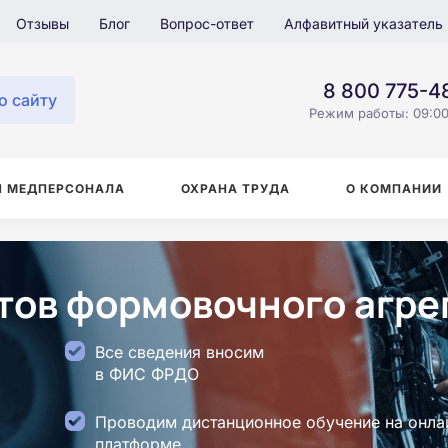
Отзывы
Блог
Вопрос-ответ
Алфавитный указатель
8 800 775-4
о сайту
Режим работы: 09:00
Я МЕДПЕРСОНАЛА
ОХРАНА ТРУДА
О КОМПАНИИ
ов формовочного агрег
Все сведения вносим
в ФИС ФРДО
Проводим дистанционное обучение на онла
платформе