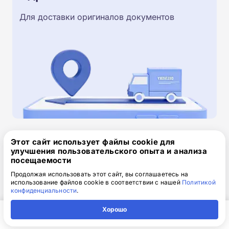
Для доставки оригиналов документов
Этот сайт использует файлы cookie для
Скачайте заявку на обучение
улучшения пользовательского опыта и анализа
.doc, 32.52 Кб
посещаемости
Продолжая использовать этот сайт, вы соглашаетесь на
Скачайте шаблон, заполните и отправьте по
использование файлов cookie в соответствии с нашей
Политикой
электронной почте
info@1-academy.ru
.
конфиденциальности
.
Обязательно укажите контактный номер телефон.
Хорошо
Наш специалист свяжется с вами и утонит все
детали.
Главная
Регион
Поиск
Контакты
Компания