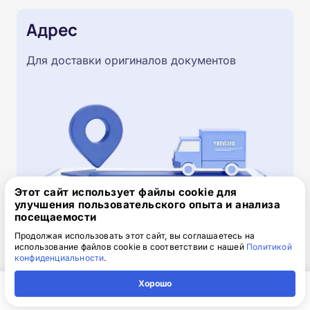
Адрес
Для доставки оригиналов документов
Этот сайт использует файлы cookie для
улучшения пользовательского опыта и анализа
посещаемости
Скачайте заявку на обучение
Продолжая использовать этот сайт, вы соглашаетесь на
использование файлов cookie в соответствии с нашей
Политикой
.doc, 32.52 Кб
конфиденциальности
.
Скачайте шаблон, заполните и отправьте по
Хорошо
электронной почте
info@1-academy.ru
.
Главная
Регион
Поиск
Контакты
Компания