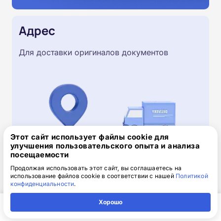
Адрес
Для доставки оригиналов документов
Этот сайт использует файлы cookie для
улучшения пользовательского опыта и анализа
посещаемости
Продолжая использовать этот сайт, вы соглашаетесь на
использование файлов cookie в соответствии с нашей
Политикой
Скачайте заявку на обучение
конфиденциальности
.
.doc, 32.52 Кб
Хорошо
Скачайте шаблон, заполните и отправьте по
Главная
Регион
Поиск
Контакты
Компания
электронной почте
info@1-academy.ru
.