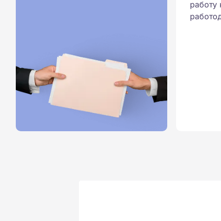
работу 
работод