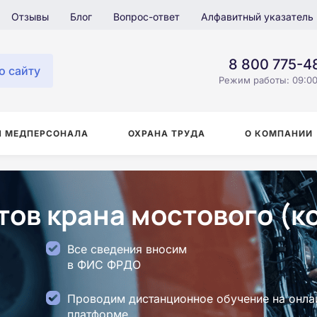
Отзывы
Блог
Вопрос-ответ
Алфавитный указатель
8 800 775-4
о сайту
Режим работы: 09:00
Я МЕДПЕРСОНАЛА
ОХРАНА ТРУДА
О КОМПАНИИ
ов крана мостового (ко
Все сведения вносим
в ФИС ФРДО
Проводим дистанционное обучение на онла
платформе