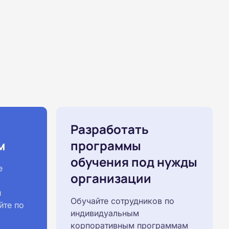
Разработать
м
программы
обучения под нужды
е
организации
й
Обучайте сотрудников по
йте по
индивидуальным
корпоративным программам