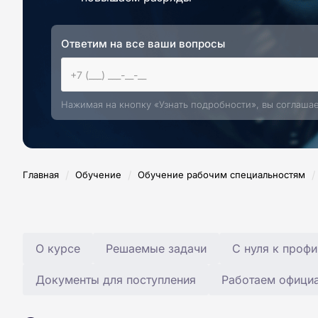
Ответим на все ваши вопросы
Нажимая на кнопку «Узнать подробности», вы соглаша
/
/
/
Главная
Обучение
Обучение рабочим специальностям
О курсе
Решаемые задачи
С нуля к профи
Документы для поступления
Работаем офици