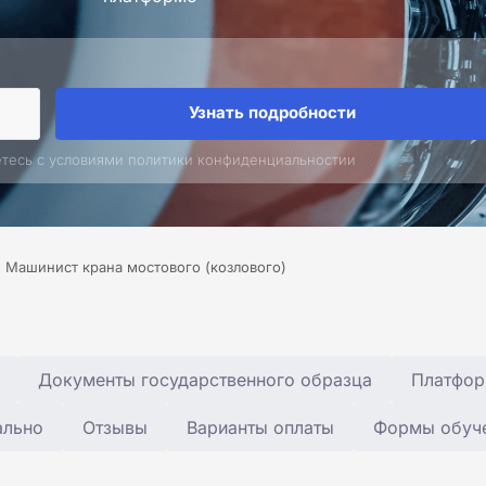
Узнать подробности
етесь с условиями политики конфиденциальностии
Машинист крана мостового (козлового)
Документы государственного образца
Платфор
ально
Отзывы
Варианты оплаты
Формы обуч