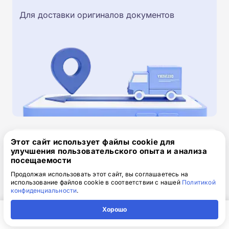
Для доставки оригиналов документов
Этот сайт использует файлы cookie для
Скачайте заявку на обучение
улучшения пользовательского опыта и анализа
.doc, 32.52 Кб
посещаемости
Продолжая использовать этот сайт, вы соглашаетесь на
Скачайте шаблон, заполните и отправьте по
использование файлов cookie в соответствии с нашей
Политикой
электронной почте
info@1-academy.ru
.
конфиденциальности
.
Обязательно укажите контактный номер телефон.
Хорошо
Наш специалист свяжется с вами и утонит все
детали.
Главная
Регион
Поиск
Контакты
Компания