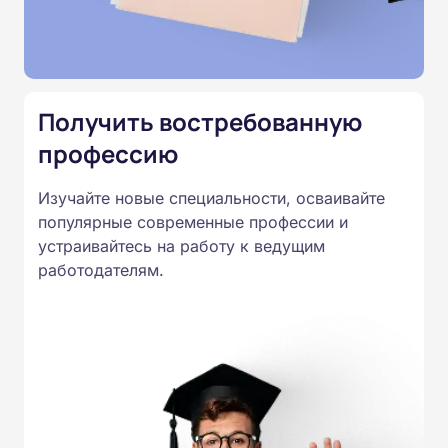
Министерства образования.
Подготовка ведется по всем
специальностям, утвержденным
Приказом Минпросвещения
Получить востребованную
России от 14.07.2023 N 534 в
профессию
соответствии с Федеральными
государственными
Изучайте новые специальности, осваивайте
образовательными стандартами
популярные современные профессии и
профессионального образования.
устраивайтесь на работу к ведущим
Удостоверения и дипломы о
работодателям.
прохождении обучения
принимаются работодателями по
всей России.