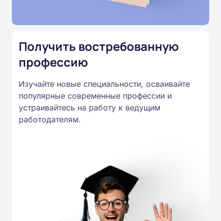
специальностям, утвержденным
Приказом Минпросвещения
России от 14.07.2023 N 534 в
Получить востребованную
соответствии с Федеральными
профессию
государственными
образовательными стандартами
Изучайте новые специальности, осваивайте
профессионального образования.
популярные современные профессии и
Удостоверения и дипломы о
устраивайтесь на работу к ведущим
прохождении обучения
работодателям.
принимаются работодателями по
всей России.