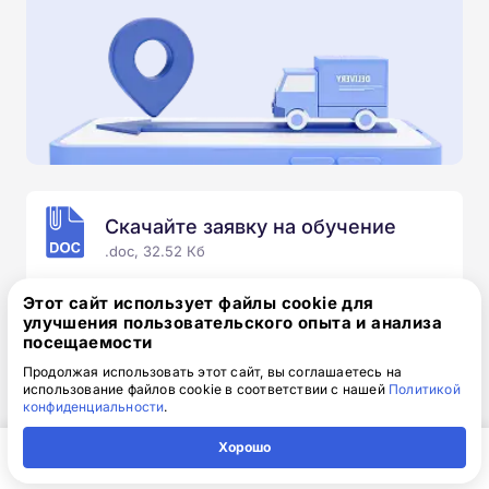
Скачайте заявку на обучение
.doc, 32.52 Кб
Скачайте шаблон, заполните и отправьте по
Этот сайт использует файлы cookie для
электронной почте
info@1-academy.ru
.
улучшения пользовательского опыта и анализа
посещаемости
Обязательно укажите контактный номер телефон.
Наш специалист свяжется с вами и утонит все
Продолжая использовать этот сайт, вы соглашаетесь на
использование файлов cookie в соответствии с нашей
Политикой
детали.
конфиденциальности
.
Хорошо
Главная
Регион
Поиск
Контакты
Компания