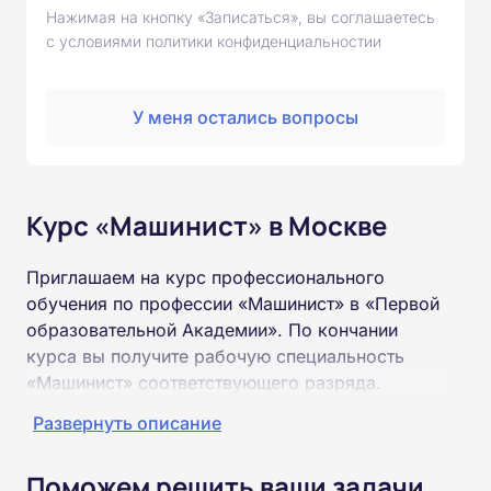
Нажимая на кнопку «Записаться», вы соглашаетесь
с условиями политики конфиденциальностии
У меня остались вопросы
Курс «Машинист» в Москве
Приглашаем на курс профессионального
обучения по профессии «Машинист» в «Первой
образовательной Академии». По кончании
курса вы получите рабочую специальность
«Машинист» соответствующего разряда.
Развернуть описание
Пройти обучение и получить удостоверение
можно на базе неполного и полного среднего
Поможем решить ваши задачи
образования (9 или 11 классов).