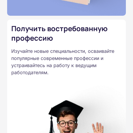
Подготовка ведется по всем
специальностям, утвержденным
Приказом Минпросвещения
Получить востребованную
России от 14.07.2023 N 534 в
профессию
соответствии с Федеральными
государственными
Изучайте новые специальности, осваивайте
образовательными стандартами
популярные современные профессии и
профессионального образования.
устраивайтесь на работу к ведущим
Удостоверения и дипломы о
работодателям.
прохождении обучения
принимаются работодателями по
всей России.