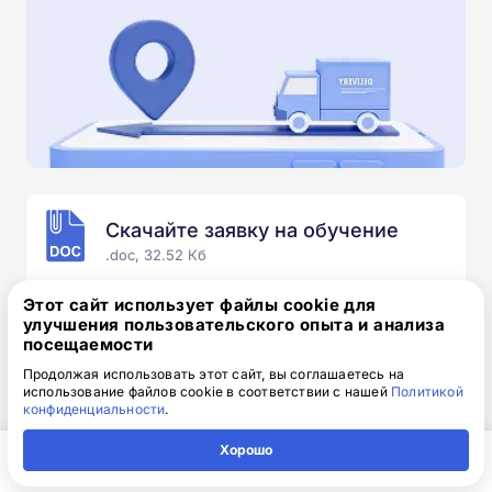
Скачайте заявку на обучение
.doc, 32.52 Кб
Скачайте шаблон, заполните и отправьте по
Этот сайт использует файлы cookie для
электронной почте
info@1-academy.ru
.
улучшения пользовательского опыта и анализа
посещаемости
Обязательно укажите контактный номер телефон.
Наш специалист свяжется с вами и утонит все
Продолжая использовать этот сайт, вы соглашаетесь на
использование файлов cookie в соответствии с нашей
Политикой
детали.
конфиденциальности
.
Хорошо
Главная
Регион
Поиск
Контакты
Компания