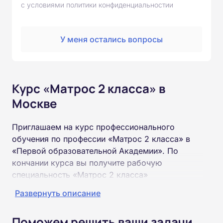
с условиями политики конфиденциальностии
У меня остались вопросы
Курс «Матрос 2 класса» в
Москве
Приглашаем на курс профессионального
обучения по профессии «Матрос 2 класса» в
«Первой образовательной Академии». По
кончании курса вы получите рабочую
специальность «Матрос 2 класса»
соответствующего разряда.
Развернуть описание
Пройти обучение и получить удостоверение
Поможем решить ваши задачи
можно на базе неполного и полного среднего