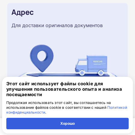
Адрес
Для доставки оригиналов документов
Этот сайт использует файлы cookie для
улучшения пользовательского опыта и анализа
посещаемости
Скачайте заявку на обучение
Продолжая использовать этот сайт, вы соглашаетесь на
использование файлов cookie в соответствии с нашей
Политикой
.doc, 32.52 Кб
конфиденциальности
.
Скачайте шаблон, заполните и отправьте по
Хорошо
электронной почте
info@1-academy.ru
.
Главная
Регион
Поиск
Контакты
Компания
Обязательно укажите контактный номер телефон.