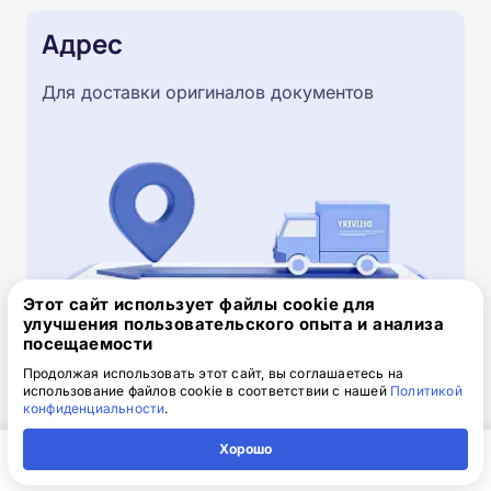
Адрес
Для доставки оригиналов документов
Этот сайт использует файлы cookie для
улучшения пользовательского опыта и анализа
посещаемости
Скачайте заявку на обучение
Продолжая использовать этот сайт, вы соглашаетесь на
использование файлов cookie в соответствии с нашей
Политикой
.doc, 32.52 Кб
конфиденциальности
.
Скачайте шаблон, заполните и отправьте по
Хорошо
электронной почте
info@1-academy.ru
.
Главная
Регион
Поиск
Контакты
Компания
Обязательно укажите контактный номер телефон.