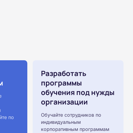
Разработать
м
программы
обучения под нужды
е
организации
й
Обучайте сотрудников по
йте по
индивидуальным
корпоративным программам