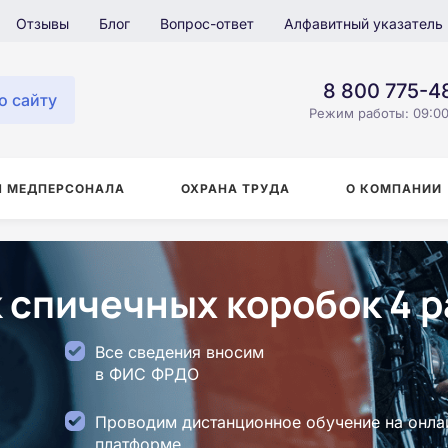
Отзывы
Блог
Вопрос-ответ
Алфавитный указатель
8 800 775-4
о сайту
Режим работы: 09:00
Я МЕДПЕРСОНАЛА
ОХРАНА ТРУДА
О КОМПАНИИ
 спичечных коробок 4 р
Все сведения вносим
в ФИС ФРДО
Проводим дистанционное обучение на онла
платформе