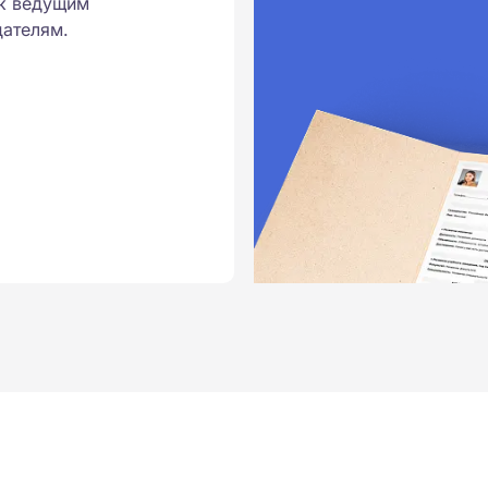
к ведущим
ателям.