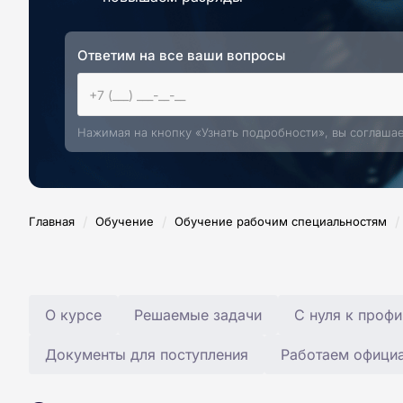
Ответим на все ваши вопросы
Нажимая на кнопку «Узнать подробности», вы соглаша
/
/
/
Главная
Обучение
Обучение рабочим специальностям
О курсе
Решаемые задачи
С нуля к профи
Документы для поступления
Работаем офици