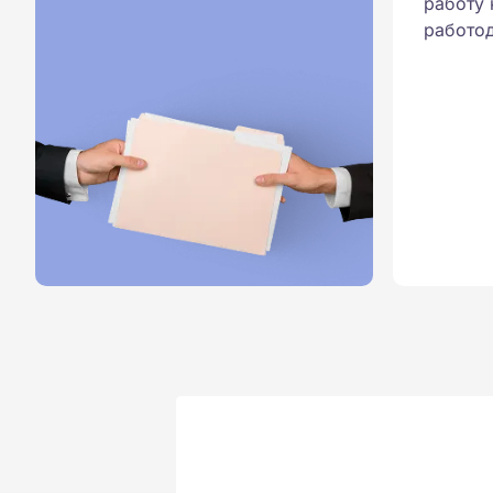
работу 
работод