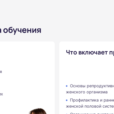
а обучения
Что включает 
я
Основы репродуктивн
женского организма
их
Профилактика и ранн
женской половой сист