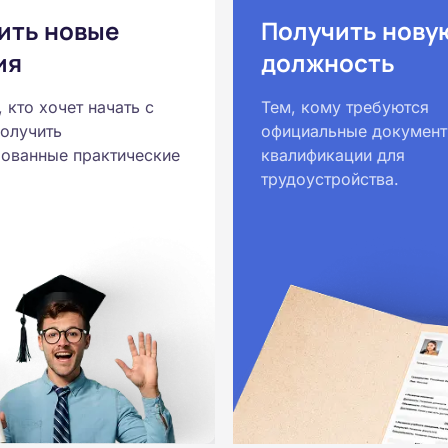
ить новые
Получить нову
ия
должность
, кто хочет начать с
Тем, кому требуются
получить
официальные документ
ованные практические
квалификации для
трудоустройства.