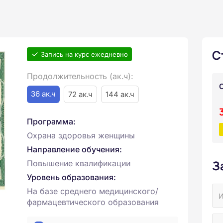
С
Запись на курс ежедневно
Продолжительность (ак.ч):
36 ак.ч
72 ак.ч
144 ак.ч
Программа:
Охрана здоровья женщины
Направление обучения:
З
Повышение квалификации
Уровень образования:
На базе среднего медицинского/
фармацевтического образования