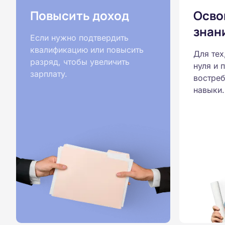
Повысить доход
Осво
знан
Если нужно подтвердить
квалификацию или повысить
Для тех
разряд, чтобы увеличить
нуля и 
зарплату.
востреб
навыки.