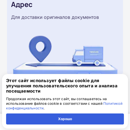
Адрес
Для доставки оригиналов документов
Этот сайт использует файлы cookie для
улучшения пользовательского опыта и анализа
Скачайте заявку на обучение
посещаемости
.doc, 32.52 Кб
Продолжая использовать этот сайт, вы соглашаетесь на
использование файлов cookie в соответствии с нашей
Политикой
конфиденциальности
.
Скачайте шаблон, заполните и отправьте по
электронной почте
info@1-academy.ru
.
Хорошо
Обязательно укажите контактный номер телефон.
Главная
Регион
Поиск
Контакты
Компания
Наш специалист свяжется с вами и утонит все