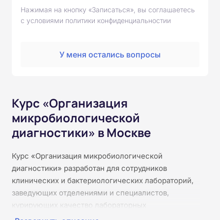
Нажимая на кнопку «Записаться», вы соглашаетесь
с условиями политики конфиденциальностии
У меня остались вопросы
Курс «Организация
микробиологической
диагностики» в Москве
Курс «Организация микробиологической
диагностики» разработан для сотрудников
клинических и бактериологических лабораторий,
заведующих отделениями и специалистов,
курирующих качество лабораторных
исследований. Объём обучения — 36 часов,