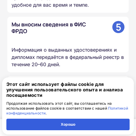
удобное для вас время и темпе.
5
Мы вносим сведения в ФИС
ФРДО
Информация о выданных удостоверениях и
дипломах передаётся в федеральный реестр в
течение 20–60 дней.
6
Вы получаете оригиналы
Этот сайт использует файлы cookie для
документов
улучшения пользовательского опыта и анализа
посещаемости
Продолжая использовать этот сайт, вы соглашаетесь на
использование файлов cookie в соответствии с нашей
Политикой
Скан-копии направляем на почту в день
конфиденциальности
.
окончания курса, оригиналы доставляем
Почтой России бесплатно.
Хорошо
Главная
Регион
Поиск
Контакты
Компания