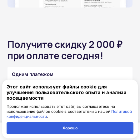
Получите скидку 2 000 ₽
при оплате сегодня!
Одним платежом
Этот сайт использует файлы cookie для
от 15 850 ₽
17 850 ₽
скидка: 2 000 ₽
улучшения пользовательского опыта и анализа
посещаемости
Продолжая использовать этот сайт, вы соглашаетесь на
Частями без переплат
использование файлов cookie в соответствии с нашей
Политикой
конфиденциальности
.
от 1 320₽
/месяц
Хорошо
Узнать подробнее
Главная
Регион
Поиск
Контакты
Компания