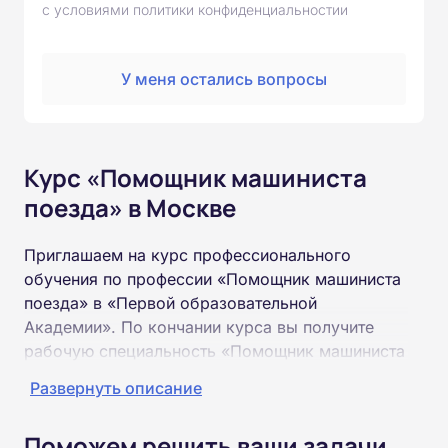
с условиями политики конфиденциальностии
У меня остались вопросы
Курс «Помощник машиниста
поезда» в Москве
Приглашаем на курс профессионального
обучения по профессии «Помощник машиниста
поезда» в «Первой образовательной
Академии». По кончании курса вы получите
рабочую специальность «Помощник машиниста
поезда» соответствующего разряда.
Развернуть описание
Пройти обучение и получить удостоверение
Поможем решить ваши задачи
можно на базе неполного и полного среднего