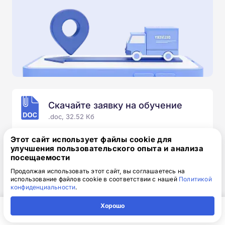
Скачайте заявку на обучение
.doc, 32.52 Кб
Скачайте шаблон, заполните и отправьте по
Этот сайт использует файлы cookie для
электронной почте
info@1-academy.ru
.
улучшения пользовательского опыта и анализа
посещаемости
Обязательно укажите контактный номер телефон.
Наш специалист свяжется с вами и утонит все
Продолжая использовать этот сайт, вы соглашаетесь на
использование файлов cookie в соответствии с нашей
Политикой
детали.
конфиденциальности
.
Хорошо
Главная
Регион
Поиск
Контакты
Компания