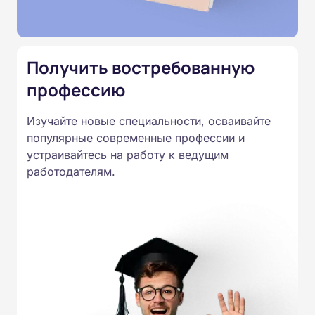
Подготовка ведется по всем
специальностям, утвержденным
Приказом Минпросвещения
Получить востребованную
России от 14.07.2023 N 534 в
профессию
соответствии с Федеральными
государственными
Изучайте новые специальности, осваивайте
образовательными стандартами
популярные современные профессии и
профессионального образования.
устраивайтесь на работу к ведущим
Удостоверения и дипломы о
работодателям.
прохождении обучения
принимаются работодателями по
всей России.