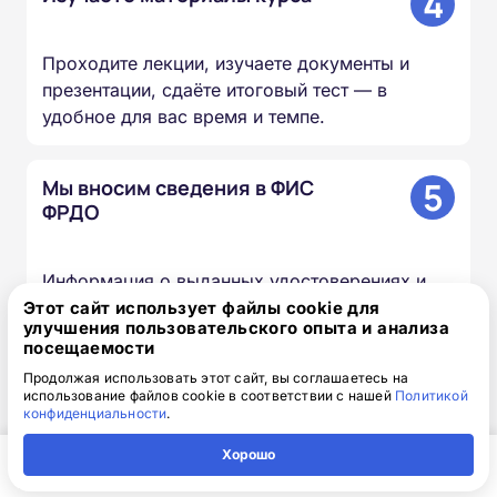
4
Проходите лекции, изучаете документы и
презентации, сдаёте итоговый тест — в
удобное для вас время и темпе.
5
Мы вносим сведения в ФИС
ФРДО
Информация о выданных удостоверениях и
дипломах передаётся в федеральный реестр в
Этот сайт использует файлы cookie для
улучшения пользовательского опыта и анализа
течение 20–60 дней.
посещаемости
Продолжая использовать этот сайт, вы соглашаетесь на
использование файлов cookie в соответствии с нашей
Политикой
6
Вы получаете оригиналы
конфиденциальности
.
документов
Хорошо
Главная
Регион
Поиск
Контакты
Компания